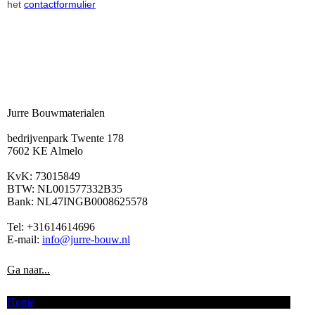
het
contact
formulier
Jurre Bouwmaterialen
bedrijvenpark Twente 178
7602 KE Almelo
KvK: 73015849
BTW: NL001577332B35
Bank: NL47INGB0008625578
Tel: +31614614696
E-mail:
info@jurre-bouw.nl
Ga naar...
Home